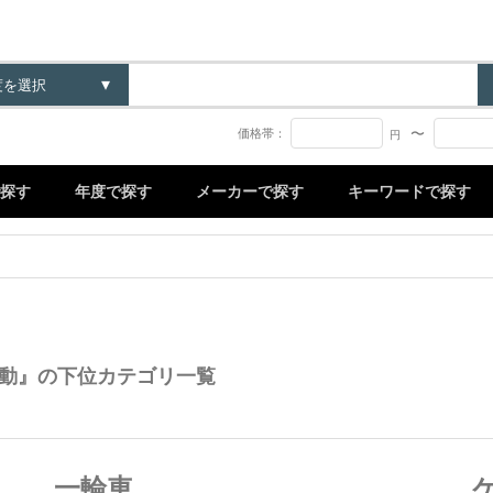
〜
価格帯：
円
探す
年度で探す
メーカーで探す
キーワードで探す
動』の下位カテゴリ一覧
一輪車