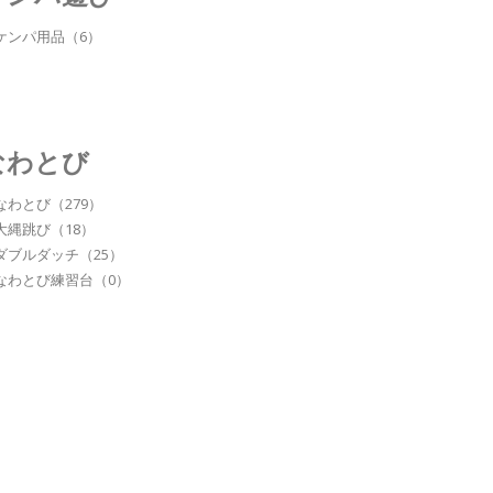
ケンパ用品（6）
なわとび
なわとび（279）
大縄跳び（18）
ダブルダッチ（25）
なわとび練習台（0）