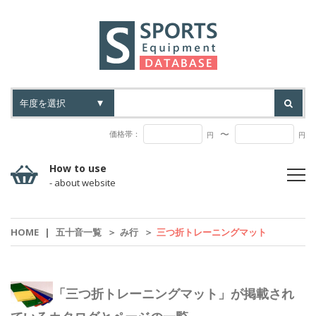
〜
価格帯：
円
円
How to use
- about website
HOME
|
五十音一覧
＞
み行
＞
三つ折トレーニングマット
「三つ折トレーニングマット」が掲載され