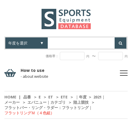
〜
価格帯：
円
円
How to use
- about website
HOME
|
品番
＞
E
＞
ET
＞
ETE
＞
|
年度
＞
2021
|
メーカー
＞
エバニュー
|
カテゴリ
＞
陸上競技
＞
フラットバー・リング・ラダー：フラットリング
|
フラットリングＭ（４色組）