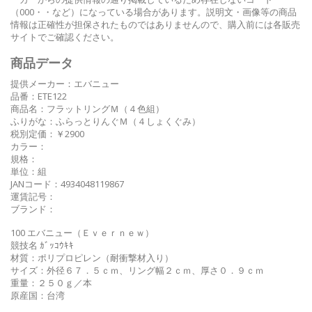
（000・・など）になっている場合があります。説明文・画像等の商品
情報は正確性が担保されたものではありませんので、購入前には各販売
サイトでご確認ください。
商品データ
提供メーカー：エバニュー
品番：ETE122
商品名：フラットリングＭ（４色組）
ふりがな：ふらっとりんぐＭ（４しょくぐみ）
税別定価：￥2900
カラー：
規格：
単位：組
JANコード：4934048119867
運賃記号：
ブランド：
100 エバニュー（Ｅｖｅｒｎｅｗ）
競技名 ｶﾞｯｺｳｷｷ
材質：ポリプロピレン（耐衝撃材入り）
サイズ：外径６７．５ｃｍ、リング幅２ｃｍ、厚さ０．９ｃｍ
重量：２５０ｇ／本
原産国：台湾