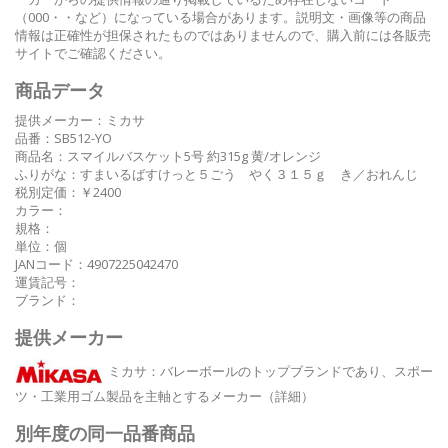
（000・・など）になっている場合があります。説明文・画像等の商品
情報は正確性が担保されたものではありませんので、購入前には各販売
サイトでご確認ください。
商品データ
提供メーカー：ミカサ
品番：SB512-YO
商品名：スマイルバスケット5号 約315g 黄/オレンジ
ふりがな：すまいるばすけっと５ごう やく３１５ｇ き／おれんじ
税別定価：￥2400
カラー：
規格：
単位：個
JANコード：4907225042470
運賃記号：
ブランド：
提供メーカー
ミカサ
：バレーボールのトップブランドであり、スポー
ツ・工業用ゴム製品を主軸とするメーカー
（詳細）
別年度の同一品番商品