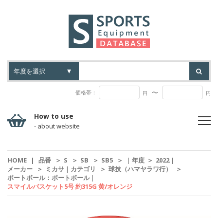
〜
価格帯：
円
円
How to use
- about website
HOME
|
品番
＞
S
＞
SB
＞
SB5
＞
|
年度
＞
2022
|
メーカー
＞
ミカサ
|
カテゴリ
＞
球技（ハマヤラワ行）
＞
ポートボール：ポートボール
|
スマイルバスケット5号 約315G 黄/オレンジ