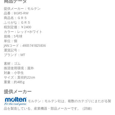
商品データ
提供メーカー：モルテン
品番：BGR5-RW
商品名：ＧＲ５
ふりがな：ＧＲ５
税別定価：￥2400
カラー：レッド×ホワイト
規格：5号球
単位：個
JANコード：4905741825836
運賃記号：
ブランド：MT
素材：ゴム
推奨使用環境：屋外
対象：小学生
サイズ：直径約22cm
重量：約485g
提供メーカー
モルテン
：モルテン社は、複数のカテゴリにまたがる製
品を製造している、産業機器・部品メーカーです。
（詳細）