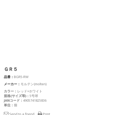
ＧＲ５
品番：
BGR5-RW
メーカー：
モルテン(molten)
カラー：
レッド×ホワイト
規格(サイズ等)：
5号球
JANコード：
4905741825836
単位：
個
Send to a friend
Print