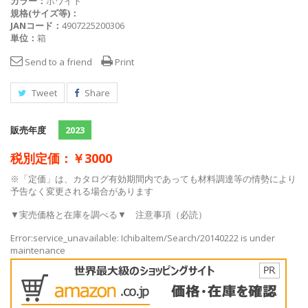
カラー：
ホワイト
規格(サイズ等)：
JANコード：
4907225200306
単位：
箱
Send to a friend
Print
Tweet
Share
販売年度
2023
税別定価：￥3000
※「定価」は、カタログ有効期間内であっても材料調達等の情勢により
予告なく変更される場合があります
▼実売価格と在庫を調べる▼
注意事項（必読）
Error:service_unavailable: IchibaItem/Search/20140222 is under
maintenance