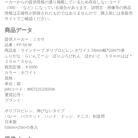
ーカーからの提供情報の通り掲載しているため存在しないコード
（000・・など）になっている場合があります。説明文・画像等の商品
情報は正確性が担保されたものではありませんので、購入前には各販売
サイトでご確認ください。
商品データ
提供メーカー：ミカサ
品番：PP-50 W
商品名：ラインテープ ポリプロピレン ホワイト 50mm幅*20m*5巻
ふりがな：らいんてーぷ ぽりぷろぴれん ほわいと ５０ｍｍはば＊
２０ｍ＊５かん
税別定価：￥3000
カラー：ホワイト
規格：
単位：箱
JANコード：4907225200306
運賃記号：
ブランド：
ポリプロピレン、伸びないタイプ
バレー、バスケット、ハンド、ドッジ、テニス、剣道用
日本製
50mm×20m×5巻入