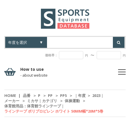
〜
価格帯：
円
円
How to use
- about website
HOME
|
品番
＞
P
＞
PP
＞
PP5
＞
|
年度
＞
2023
|
メーカー
＞
ミカサ
|
カテゴリ
＞
体操運動
＞
体育館用品：体育館ラインテープ
|
ラインテープ ポリプロピレン ホワイト 50MM幅*20M*5巻