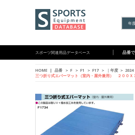
品番で
スポーツ関連用品データベース
HOME
|
品番
＞
F
＞
F1
＞
F17
＞
|
年度
＞
2024
三つ折り式エバーマット（室内・屋外兼用） ２００Ｘ