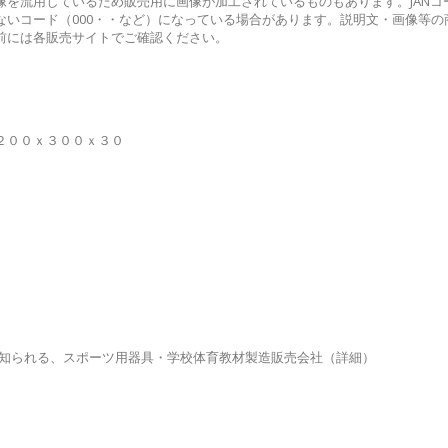
を流用しているため販売用に画像が加工されているものもあります。JANコ
いコード（000・・など）になっている場合があります。説明文・画像等の
前には各販売サイトでご確認ください。
２００ｘ３００ｘ３０
で知られる、スポーツ用器具・学校体育教材製造販売会社
（詳細）