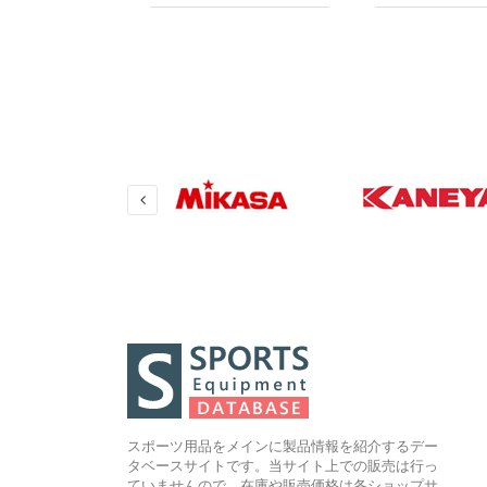
室内・屋外兼
０ｘ４００ｘ５
０
56000
スポーツ用品をメインに製品情報を紹介するデー
タベースサイトです。当サイト上での販売は行っ
ていませんので、在庫や販売価格は各ショップサ