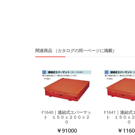
関連商品 （カタログの同一ページに掲載）
F1640｜連結式エバーマッ
F1641｜連結
ト １５０ｘ２００ｘ２
ト １５０ｘ
０
０
￥91000
￥1160
｜三つ折り式エバー