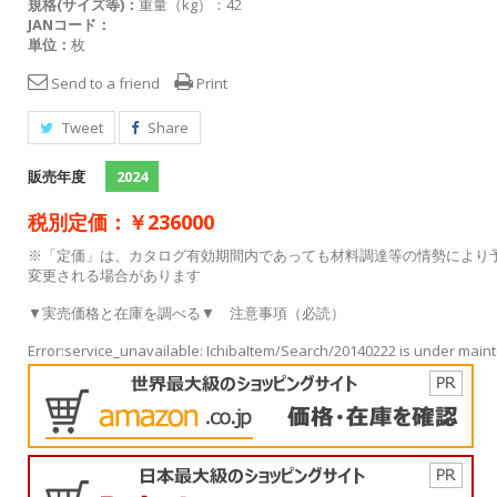
規格(サイズ等)：
重量（kg）：42
JANコード：
単位：
枚
Send to a friend
Print
Tweet
Share
販売年度
2024
税別定価：￥236000
※「定価」は、カタログ有効期間内であっても材料調達等の情勢により
変更される場合があります
▼実売価格と在庫を調べる▼
注意事項（必読）
Error:service_unavailable: IchibaItem/Search/20140222 is under mai