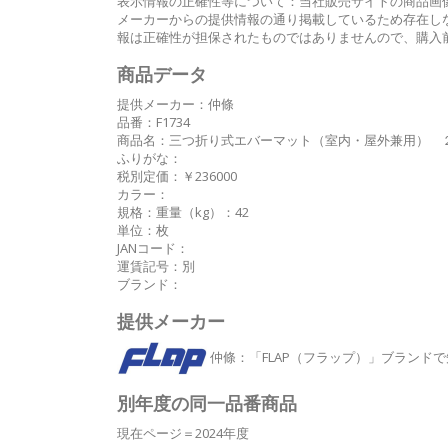
表示情報の正確性等について：当社販売サイトの商品画像
メーカーからの提供情報の通り掲載しているため存在しな
報は正確性が担保されたものではありませんので、購入
商品データ
提供メーカー：仲條
品番：F1734
商品名：三つ折り式エバーマット（室内・屋外兼用） 
ふりがな：
税別定価：￥236000
カラー：
規格：重量（kg）：42
単位：枚
JANコード：
運賃記号：別
ブランド：
提供メーカー
仲條
：「FLAP（フラップ）」ブランド
別年度の同一品番商品
現在ページ＝2024年度