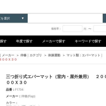
〜
価格帯：
円
探す
年度で探す
メーカーで探す
キーワードで探す
|
メーカー
＞
仲條
|
カテゴリ
＞
体操運動
＞
マット類：エバーマット
|
３００Ｘ３０
三つ折り式エバーマット（室内・屋外兼用） ２０
００Ｘ３０
品番：
F1734
メーカー：
仲條(Flap)
カラー：