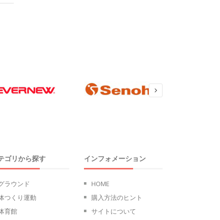
マット（室内・屋外兼
マット（室内・屋外兼
用） ２００ｘ３００ｘ３
用） ２００ｘ３００ｘ４
０
０
￥236000
￥280000
テゴリから探す
インフォメーション
グラウンド
HOME
体つくり運動
購入方法のヒント
体育館
サイトについて