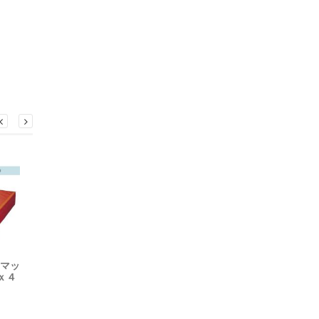
ーマッ
ｘ４
F1734｜三つ折り式エバー
F1735｜三つ折り式エバー